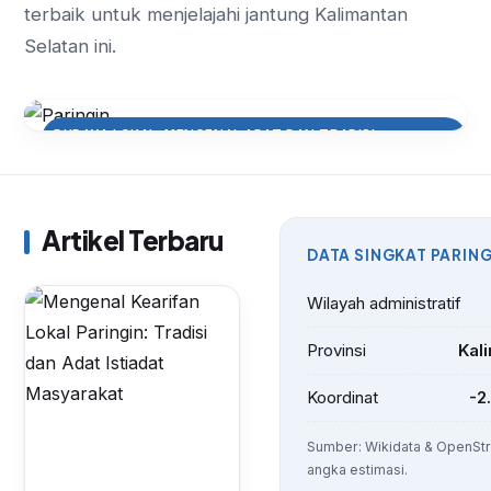
terbaik untuk menjelajahi jantung Kalimantan
Selatan ini.
BUDAYA LOKAL: MENGENAL ADAT DAN TRADISI
MASYARAKAT PARINGIN
Mengenal Kearifan Lokal Paringin:
Tradisi dan Adat Istiadat
Masyarakat
Artikel Terbaru
DATA SINGKAT PARING
Wilayah administratif
Provinsi
Kal
Koordinat
-2
Sumber: Wikidata & OpenStr
angka estimasi.