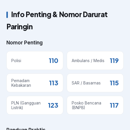
Info Penting & Nomor Darurat
Paringin
Nomor Penting
110
119
Polisi
Ambulans / Medis
Pemadam
113
115
SAR / Basarnas
Kebakaran
PLN (Gangguan
Posko Bencana
123
117
Listrik)
(BNPB)
Panduan Praktis